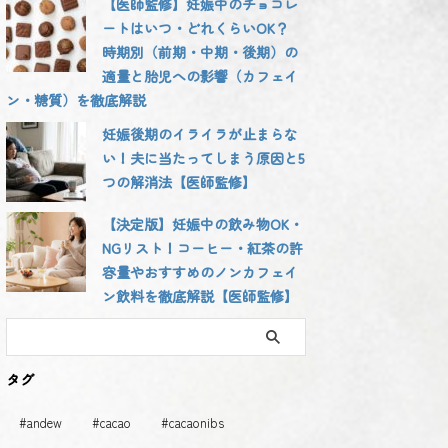
【医師監修】妊娠中のチョコレ
ートはいつ・どれくらいOK？
時期別（前期・中期・後期）の
適量と胎児への影響（カフェイ
ン・糖質）を徹底解説
妊娠後期のイライラが止まらな
い！夫に当たってしまう原因と5
つの解消法【医師監修】
【決定版】妊娠中の飲み物OK・
NGリスト！コーヒー・紅茶の許
容量やおすすめのノンカフェイ
ン飲料を徹底解説【医師監修】
タグ
#andew
#cacao
#cacaonibs