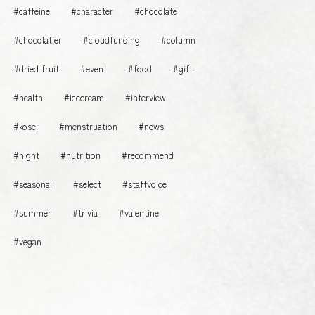
#caffeine
#character
#chocolate
#chocolatier
#cloudfunding
#column
#dried fruit
#event
#food
#gift
#health
#icecream
#interview
#kosei
#menstruation
#news
#night
#nutrition
#recommend
#seasonal
#select
#staffvoice
#summer
#trivia
#valentine
#vegan