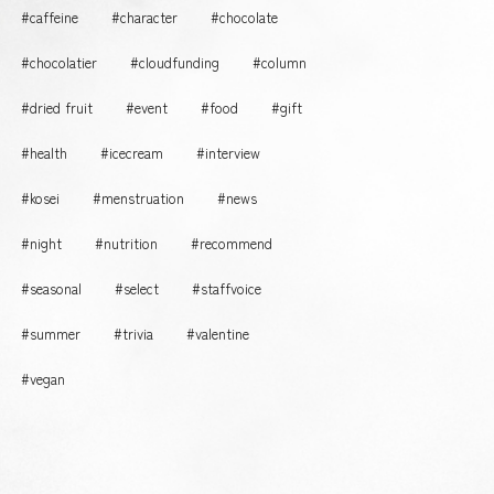
#caffeine
#character
#chocolate
#chocolatier
#cloudfunding
#column
#dried fruit
#event
#food
#gift
#health
#icecream
#interview
#kosei
#menstruation
#news
#night
#nutrition
#recommend
#seasonal
#select
#staffvoice
#summer
#trivia
#valentine
#vegan