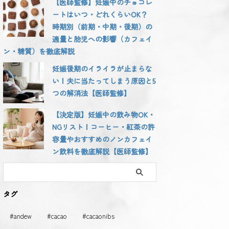
【医師監修】妊娠中のチョコレ
ートはいつ・どれくらいOK？
時期別（前期・中期・後期）の
適量と胎児への影響（カフェイ
ン・糖質）を徹底解説
妊娠後期のイライラが止まらな
い！夫に当たってしまう原因と5
つの解消法【医師監修】
【決定版】妊娠中の飲み物OK・
NGリスト！コーヒー・紅茶の許
容量やおすすめのノンカフェイ
ン飲料を徹底解説【医師監修】
タグ
#andew
#cacao
#cacaonibs