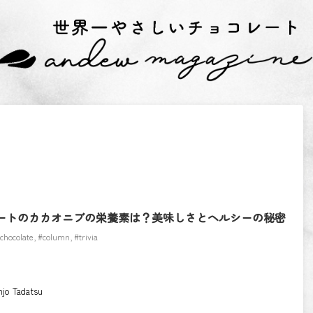
ートのカカオニブの栄養素は？美味しさとヘルシーの秘密
chocolate
,
#column
,
#trivia
njo Tadatsu