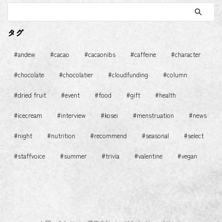
タグ
#andew
#cacao
#cacaonibs
#caffeine
#character
#chocolate
#chocolatier
#cloudfunding
#column
#dried fruit
#event
#food
#gift
#health
#icecream
#interview
#kosei
#menstruation
#news
#night
#nutrition
#recommend
#seasonal
#select
#staffvoice
#summer
#trivia
#valentine
#vegan