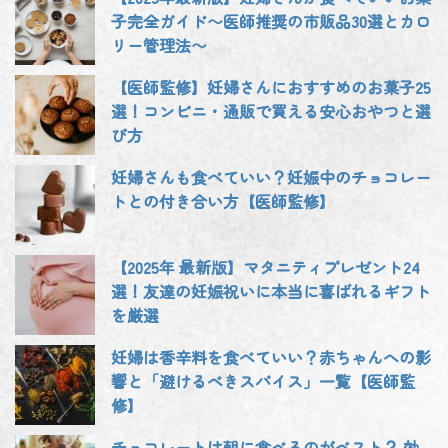
子完全ガイド〜医師推奨の市販品30選とカロ
リー管理法〜
【医師監修】妊婦さんにおすすめのお菓子25
選！コンビニ・通販で買える安心おやつと選
び方
妊婦さんも食べていい？妊娠中のチョコレー
トとの付き合い方【医師監修】
【2025年 最新版】マタニティプレゼント24
選！友達の妊娠祝いに本当に喜ばれるギフト
を厳選
妊婦は香辛料を食べていい？赤ちゃんへの影
響と「避けるべきスパイス」一覧【医師監
修】
チョコレートは朝に食べるのがベスト？ 効